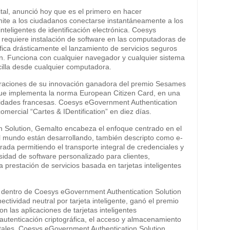
ital, anunció hoy que es el primero en hacer
ite a los ciudadanos conectarse instantáneamente a los
 inteligentes de identificación electrónica. Coesys
 requiere instalación de software en las computadoras de
fica drásticamente el lanzamiento de servicios seguros
n. Funciona con cualquier navegador y cualquier sistema
cilla desde cualquier computadora.
raciones de su innovación ganadora del premio Sesames
e que implementa la norma European Citizen Card, en una
oridades francesas. Coesys eGovernment Authentication
comercial “Cartes & IDentification” en diez días.
 Solution, Gemalto encabeza el enfoque centrado en el
el mundo están desarrollando, también descripto como e-
da permitiendo el transporte integral de credenciales y
sidad de software personalizado para clientes,
 prestación de servicios basada en tarjetas inteligentes
o dentro de Coesys eGovernment Authentication Solution
tividad neutral por tarjeta inteligente, ganó el premio
 las aplicaciones de tarjetas inteligentes
 autenticación criptográfica, el acceso y almacenamiento
gitales, Coesys eGovernment Authentication Solution