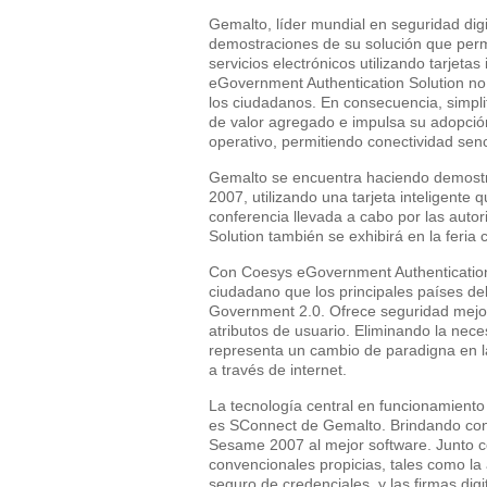
Gemalto, líder mundial en seguridad dig
demostraciones de su solución que perm
servicios electrónicos utilizando tarjetas
eGovernment Authentication Solution no
los ciudadanos. En consecuencia, simpli
de valor agregado e impulsa su adopció
operativo, permitiendo conectividad sen
Gemalto se encuentra haciendo demost
2007, utilizando una tarjeta inteligent
conferencia llevada a cabo por las aut
Solution también se exhibirá en la feria 
Con Coesys eGovernment Authentication
ciudadano que los principales países d
Government 2.0. Ofrece seguridad mejora
atributos de usuario. Eliminando la nece
representa un cambio de paradigna en la
a través de internet.
La tecnología central en funcionamient
es SConnect de Gemalto. Brindando conec
Sesame 2007 al mejor software. Junto con
convencionales propicias, tales como la
seguro de credenciales, y las firmas di