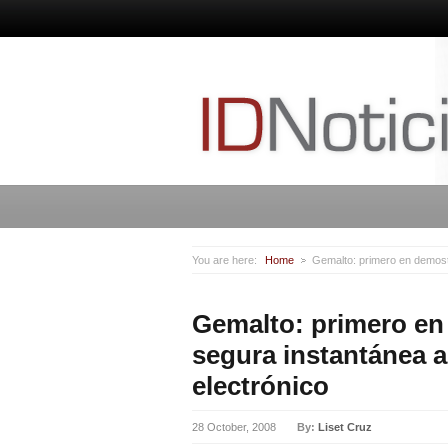
You are here:
Home
Gemalto: primero en demostr
Gemalto: primero en
segura instantánea a
electrónico
28 October, 2008
By:
Liset Cruz