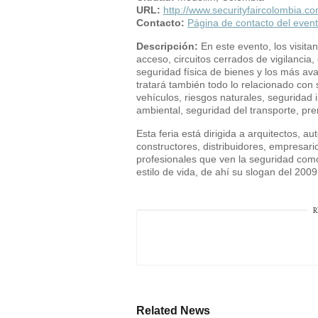
URL:
http://www.securityfaircolombia.co
Contacto:
Página de contacto del even
Descripción:
En este evento, los visita
acceso, circuitos cerrados de vigilancia,
seguridad física de bienes y los más av
tratará también todo lo relacionado con 
vehículos, riesgos naturales, seguridad i
ambiental, seguridad del transporte, pre
Esta feria está dirigida a arquitectos, a
constructores, distribuidores, empresario
profesionales que ven la seguridad como 
estilo de vida, de ahí su slogan del 200
R
Related News