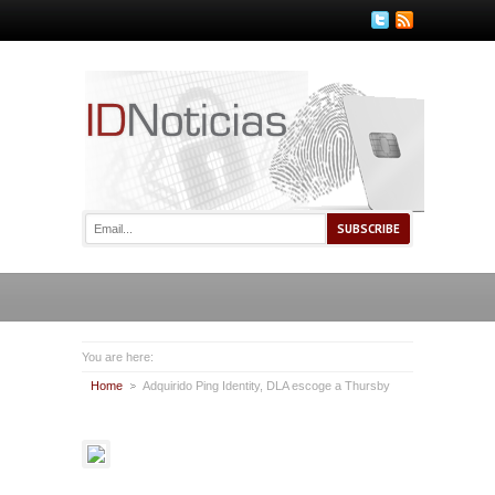
You are here:
Home
Adquirido Ping Identity, DLA escoge a Thursby