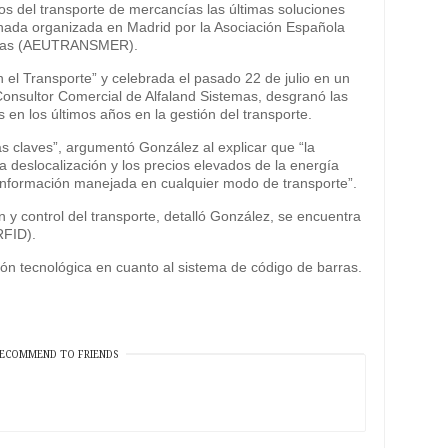
os del transporte de mercancías las últimas soluciones
ornada organizada en Madrid por la Asociación Española
ncías (AEUTRANSMER).
en el Transporte” y celebrada el pasado 22 de julio en un
Consultor Comercial de Alfaland Sistemas, desgranó las
en los últimos años en la gestión del transporte.
las claves”, argumentó González al explicar que “la
la deslocalización y los precios elevados de la energía
 información manejada en cualquier modo de transporte”.
ón y control del transporte, detalló González, se encuentra
RFID).
ón tecnológica en cuanto al sistema de código de barras.
ECOMMEND TO FRIENDS