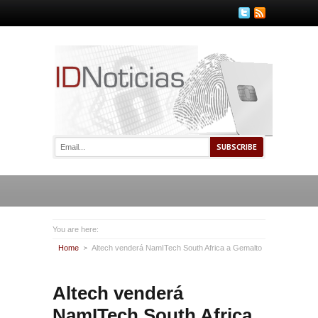
You are here:
Home
Altech venderá NamITech South Africa a Gemalto
Altech venderá
NamITech South Africa