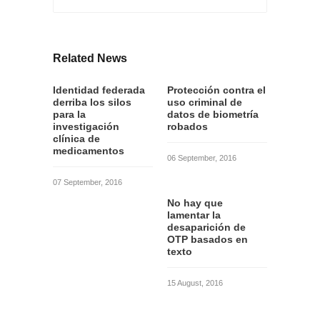
Related News
Identidad federada
Protección contra el
derriba los silos
uso criminal de
para la
datos de biometría
investigación
robados
clínica de
medicamentos
06 September, 2016
07 September, 2016
No hay que
lamentar la
desaparición de
OTP basados en
texto
15 August, 2016