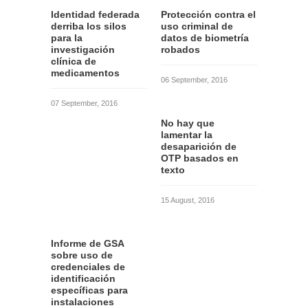
Identidad federada
Protección contra el
derriba los silos
uso criminal de
para la
datos de biometría
investigación
robados
clínica de
medicamentos
06 September, 2016
07 September, 2016
No hay que
lamentar la
desaparición de
OTP basados en
texto
15 August, 2016
Informe de GSA
sobre uso de
credenciales de
identificación
específicas para
instalaciones