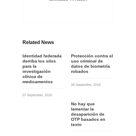
Related News
Identidad federada
Protección contra el
derriba los silos
uso criminal de
para la
datos de biometría
investigación
robados
clínica de
medicamentos
06 September, 2016
07 September, 2016
No hay que
lamentar la
desaparición de
OTP basados en
texto