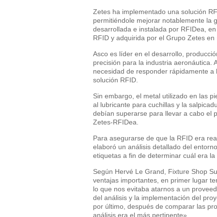
Zetes ha implementado una solución RFI
permitiéndole mejorar notablemente la 
desarrollada e instalada por RFIDea, e
RFID y adquirida por el Grupo Zetes en
Asco es líder en el desarrollo, producci
precisión para la industria aeronáutica.
necesidad de responder rápidamente a la
solución RFID.
Sin embargo, el metal utilizado en las p
al lubricante para cuchillas y la salpic
debían superarse para llevar a cabo el p
Zetes-RFIDea.
Para asegurarse de que la RFID era re
elaboró un análisis detallado del entorn
etiquetas a fin de determinar cuál era la
Según Hervé Le Grand, Fixture Shop Su
ventajas importantes, en primer lugar te
lo que nos evitaba atarnos a un proveed
del análisis y la implementación del proy
por último, después de comparar las pro
análisis era el más pertinente».