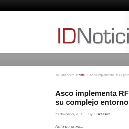
You are here:
Home
Asco implementa RFID para g
Asco implementa RFI
su complejo entorno 
23 November, 2011
By:
Liset Cruz
Nota de prensa