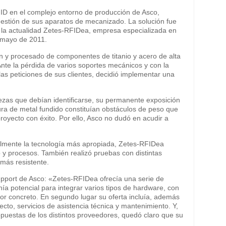
D en el complejo entorno de producción de Asco,
gestión de sus aparatos de mecanizado. La solución fue
n la actualidad Zetes-RFIDea, empresa especializada en
 mayo de 2011.
ón y procesado de componentes de titanio y acero de alta
 Ante la pérdida de varios soportes mecánicos y con la
s peticiones de sus clientes, decidió implementar una
iezas que debían identificarse, su permanente exposición
adura de metal fundido constituían obstáculos de peso que
royecto con éxito. Por ello, Asco no dudó en acudir a
almente la tecnología más apropiada, Zetes-RFIDea
o y procesos. También realizó pruebas con distintas
 más resistente.
pport de Asco: «Zetes-RFIDea ofrecía una serie de
nía potencial para integrar varios tipos de hardware, con
or concreto. En segundo lugar su oferta incluía, además
ecto, servicios de asistencia técnica y mantenimiento. Y,
puestas de los distintos proveedores, quedó claro que su