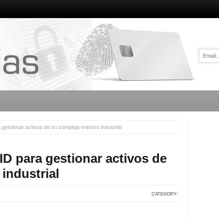
estionar activos de su complejo entorno industrial
D para gestionar activos de
industrial
CATEGORY: