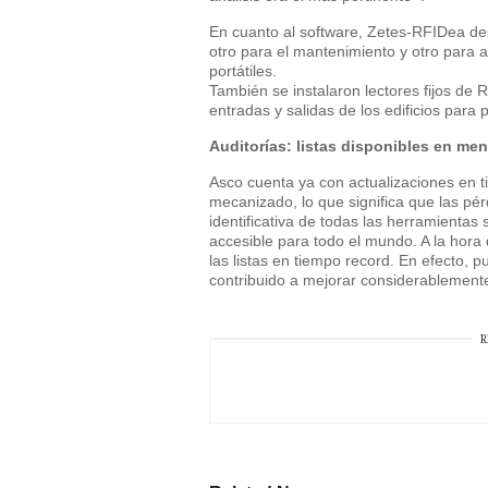
En cuanto al software, Zetes-RFIDea des
otro para el mantenimiento y otro para a
portátiles.
También se instalaron lectores fijos de
entradas y salidas de los edificios para
Auditorías: listas disponibles en me
Asco cuenta ya con actualizaciones en t
mecanizado, lo que significa que las p
identificativa de todas las herramienta
accesible para todo el mundo. A la hora 
las listas en tiempo record. En efecto,
contribuido a mejorar considerablemente
R