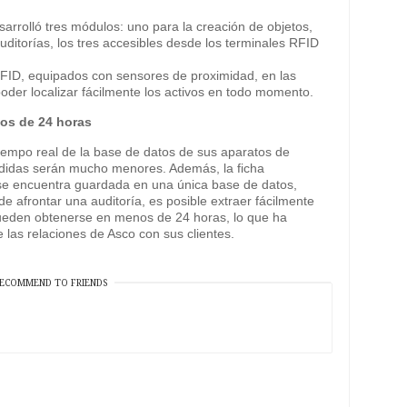
arrolló tres módulos: uno para la creación de objetos,
uditorías, los tres accesibles desde los terminales RFID
 RFID, equipados con sensores de proximidad, en las
 poder localizar fácilmente los activos en todo momento.
nos de 24 horas
iempo real de la base de datos de sus aparatos de
érdidas serán mucho menores. Además, la ficha
s se encuentra guardada en una única base de datos,
de afrontar una auditoría, es posible extraer fácilmente
 pueden obtenerse en menos de 24 horas, lo que ha
 las relaciones de Asco con sus clientes.
ECOMMEND TO FRIENDS