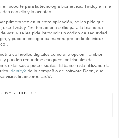
enen soporte para la tecnología biométrica, Twiddy afirma
adas con ella y la aceptan.
or primera vez en nuestra aplicación, se les pide que
, dice Twiddy. “Se toman una selfie para la biometría
a de voz, y se les pide introducir un código de seguridad.
ogin, y pueden escoger su manera preferida de iniciar
ido”.
metría de huellas digitales como una opción. También
ios, y pueden requerirse chequeos adicionales de
nes extensas o poco usuales. El banco está utilizando la
trica
IdentityX
de la compañía de software Daon, que
ervicios financieros USAA.
ECOMMEND TO FRIENDS