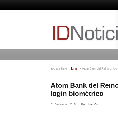
You are here:
Home
Atom Bank del Reino Unido li
Atom Bank del Reino 
login biométrico
31 December, 2015
By:
Liset Cruz