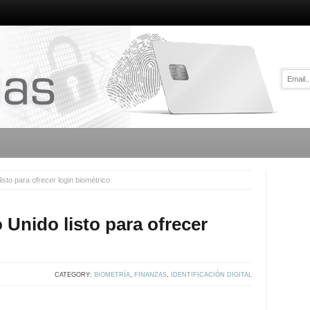
sto para ofrecer login biométrico
Unido listo para ofrecer
CATEGORY:
BIOMETRÍA
,
FINANZAS
,
IDENTIFICACIÓN DIGITAL