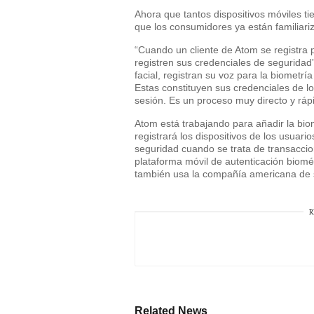
Ahora que tantos dispositivos móviles ti
que los consumidores ya están familiariz
“Cuando un cliente de Atom se registra p
registren sus credenciales de seguridad”
facial, registran su voz para la biometrí
Estas constituyen sus credenciales de l
sesión. Es un proceso muy directo y ráp
Atom está trabajando para añadir la bio
registrará los dispositivos de los usuar
seguridad cuando se trata de transaccio
plataforma móvil de autenticación biomé
también usa la compañía americana de s
R
Related News