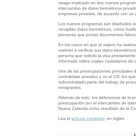
riesgo implicado en dos nuevos program
intercambio de datos biométricos privad
empresas privadas, de acuerdo con un 
Los nuevos programas son diseñados en
recopilan datos biométricos, como huella
personas que portan documentos falsos,
En los casos en que el viajero ha reali
vuelven a verificar sus datos biométric
persona que solicitó la visa previament
informado sobre cuales ciudadanos de q
Una de las preocupaciones principales d
contratistas privados y no el CIC los qu
subcontratado parte del trabajo de pro
inmigrantes.
Además de esto, los defensores de la 
preocupación por el intercambio de dato
Nueva Zelanda como resultado de la Con
Lea el
artículo completo
, en inglés.
R