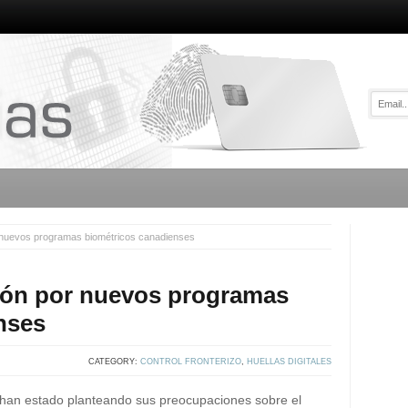
nuevos programas biométricos canadienses
ón por nuevos programas
nses
CATEGORY:
CONTROL FRONTERIZO
,
HUELLAS DIGITALES
 han estado planteando sus preocupaciones sobre el