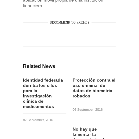
aplicación móvil propia de una institución
financiera.
RECOMMEND TO FRIENDS
Related News
Identidad federada
Protección contra el
derriba los silos
uso criminal de
para la
datos de biometría
investigación
robados
clínica de
medicamentos
06 September, 2016
07 September, 2016
No hay que
lamentar la