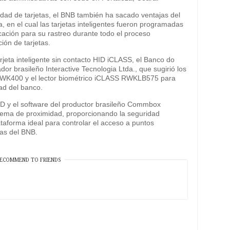
idad de tarjetas, el BNB también ha sacado ventajas del
en el cual las tarjetas inteligentes fueron programadas
cación para su rastreo durante todo el proceso
ción de tarjetas.
jeta inteligente sin contacto HID iCLASS, el Banco do
ador brasileño Interactive Tecnologia Ltda., que sugirió los
RWK400 y el lector biométrico iCLASS RWKLB575 para
ad del banco.
 HID y el software del productor brasileño Commbox
stema de proximidad, proporcionando la seguridad
taforma ideal para controlar el acceso a puntos
vas del BNB.
ECOMMEND TO FRIENDS