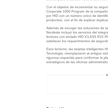
Con el objetivo de incrementar su segur
Corporate 1000 Program de la compañía, 
por HID con un número único de identifi
productivo, con el fin de explicar duplica
Además de escoger las soluciones de tar
Nordeste incluyó los servicios del integr
lectores con teclado HID iCLASS R10 /
satisfacer los requerimientos de segurid
Esos lectores, las tarjetas inteligentes
Tecnologia, reemplazaron al antiguo si
rigurosa requerida para conformar la pla
estratégicos de las oficinas administrati
R