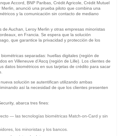
anque Accord, BNP Paribas, Crédit Agricole, Crédit Mutuel
 Merlin, anunció una prueba piloto que combina una
ométricos y la comunicación sin contacto de mediano
tes de Auchan, Leroy Merlin y otras empresas minoristas
 Bordeaux, en Francia. Se espera que la solución
go, que garantice la privacidad y protección de los
biométricas separadas: huellas digitales (región de
s en Villeneuve d’Ascq (región de Lille). Los clientes de
s datos biométricos en sus tarjetas de crédito para sacar
o.
nueva solución se autentifican utilizando ambas
eliminando así la necesidad de que los clientes presenten
ecurity, abarca tres fines:
oyecto — las tecnologías biométricas Match-on-Card y sin
idores, los minoristas y los bancos.