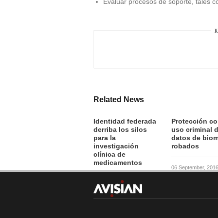
Evaluar procesos de soporte, tales co
R
Related News
Identidad federada
Protección co
derriba los silos
uso criminal 
para la
datos de biom
investigación
robados
clínica de
medicamentos
06 September, 201
07 September, 2016