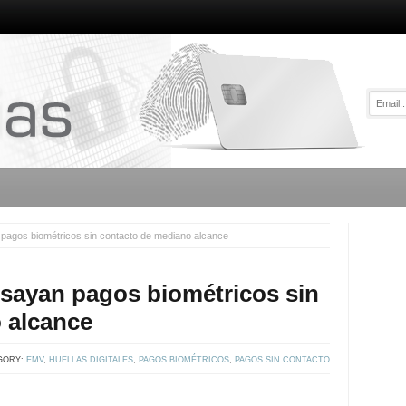
pagos biométricos sin contacto de mediano alcance
sayan pagos biométricos sin
 alcance
GORY:
EMV
,
HUELLAS DIGITALES
,
PAGOS BIOMÉTRICOS
,
PAGOS SIN CONTACTO