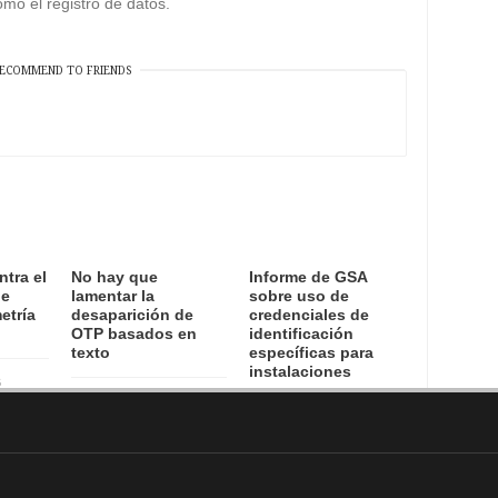
mo el registro de datos.
ECOMMEND TO FRIENDS
ntra el
No hay que
Informe de GSA
de
lamentar la
sobre uso de
etría
desaparición de
credenciales de
OTP basados en
identificación
texto
específicas para
instalaciones
6
15 August, 2016
12 August, 2016