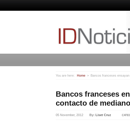
You are here:
Home
Bancos franceses ensayan 
Bancos franceses en
contacto de mediano
05 November, 2012
By:
Liset Cruz
CATE