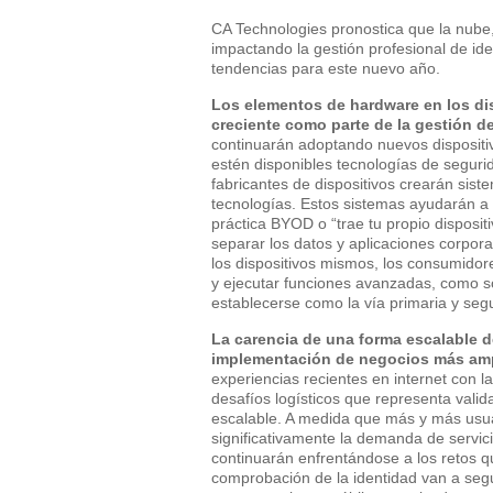
CA Technologies pronostica que la nube,
impactando la gestión profesional de id
tendencias para este nuevo año.
Los elementos de hardware en los di
creciente como parte de la gestión de
continuarán adoptando nuevos dispositi
estén disponibles tecnologías de segur
fabricantes de dispositivos crearán si
tecnologías. Estos sistemas ayudarán a 
práctica BYOD o “trae tu propio disposit
separar los datos y aplicaciones corpor
los dispositivos mismos, los consumidore
y ejecutar funciones avanzadas, como so
establecerse como la vía primaria y segu
La carencia de una forma escalable d
implementación de negocios más amp
experiencias recientes en internet con
desafíos logísticos que representa valid
escalable. A medida que más y más usuari
significativamente la demanda de servic
continuarán enfrentándose a los retos q
comprobación de la identidad van a segu