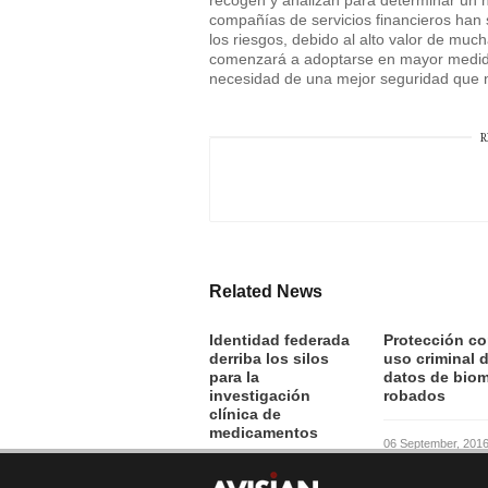
recogen y analizan para determinar un ni
compañías de servicios financieros han 
los riesgos, debido al alto valor de muc
comenzará a adoptarse en mayor medida 
necesidad de una mejor seguridad que n
R
Related News
Identidad federada
Protección co
derriba los silos
uso criminal 
para la
datos de biom
investigación
robados
clínica de
medicamentos
06 September, 201
07 September, 2016