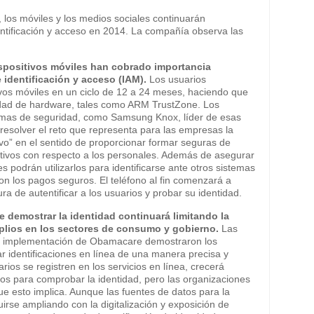
 los móviles y los medios sociales continuarán
entificación y acceso en 2014. La compañía observa las
spositivos móviles han cobrado importancia
 identificación y acceso (IAM).
Los usuarios
vos móviles en un ciclo de 12 a 24 meses, haciendo que
idad de hardware, tales como ARM TrustZone. Los
stemas de seguridad, como Samsung Knox, líder de esas
resolver el reto que representa para las empresas la
ivo” en el sentido de proporcionar formar seguras de
ativos con respecto a los personales. Además de asegurar
s podrán utilizarlos para identificarse ante otros sistemas
n los pagos seguros. El teléfono al fin comenzará a
ra de autentificar a los usuarios y probar su identidad.
e demostrar la identidad continuará limitando la
lios en los sectores de consumo y gobierno.
Las
 la implementación de Obamacare demostraron los
ar identificaciones en línea de una manera precisa y
os se registren en los servicios en línea, crecerá
ios para comprobar la identidad, pero las organizaciones
ue esto implica. Aunque las fuentes de datos para la
irse ampliando con la digitalización y exposición de