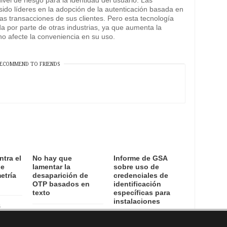
vel de riesgo para la identidad del usuario. Las
sido líderes en la adopción de la autenticación basada en
has transacciones de sus clientes. Pero esta tecnología
por parte de otras industrias, ya que aumenta la
o afecte la conveniencia en su uso.
ECOMMEND TO FRIENDS
ntra el
No hay que
Informe de GSA
de
lamentar la
sobre uso de
etría
desaparición de
credenciales de
OTP basados en
identificación
texto
específicas para
instalaciones
6
15 August, 2016
12 August, 2016