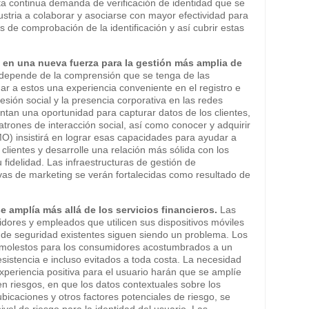
sta continua demanda de verificación de identidad que se
dustria a colaborar y asociarse con mayor efectividad para
 de comprobación de la identificación y así cubrir estas
á en una nueva fuerza para la gestión más amplia de
g depende de la comprensión que se tenga de las
ar a estos una experiencia conveniente en el registro e
 sesión social y la presencia corporativa en las redes
tan una oportunidad para capturar datos de los clientes,
 patrones de interacción social, así como conocer y adquirir
MO) insistirá en lograr esas capacidades para ayudar a
ientes y desarrolle una relación más sólida con los
idelidad. Las infraestructuras de gestión de
tivas de marketing se verán fortalecidas como resultado de
 amplía más allá de los servicios financieros.
Las
dores y empleados que utilicen sus dispositivos móviles
 de seguridad existentes siguen siendo un problema. Los
molestos para los consumidores acostumbrados a un
sistencia e incluso evitados a toda costa. La necesidad
xperiencia positiva para el usuario harán que se amplíe
n riesgos, en que los datos contextuales sobre los
 ubicaciones y otros factores potenciales de riesgo, se