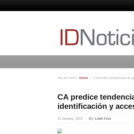
You are here:
Home
CA predice tendencias de ge
CA predice tendenci
identificación y acc
15 January, 2014
By:
Liset Cruz