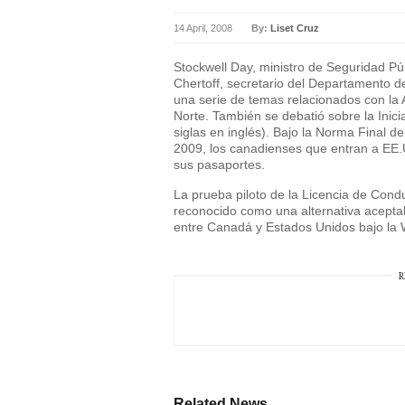
14 April, 2008
By:
Liset Cruz
Stockwell Day, ministro de Seguridad P
Chertoff, secretario del Departamento d
una serie de temas relacionados con la 
Norte. También se debatió sobre la Inici
siglas en inglés). Bajo la Norma Final de
2009, los canadienses que entran a EE.U
sus pasaportes.
La prueba piloto de la Licencia de Cond
reconocido como una alternativa aceptab
entre Canadá y Estados Unidos bajo la 
R
Related News