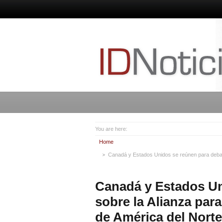
You are here:
Home
Canadá y Estados Unidos se reúnen para debati
Canadá y Estados Un
sobre la Alianza par
de América del Norte