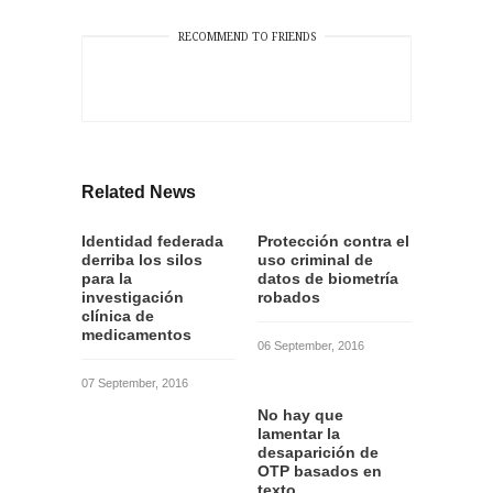
RECOMMEND TO FRIENDS
Related News
Identidad federada
Protección contra el
derriba los silos
uso criminal de
para la
datos de biometría
investigación
robados
clínica de
medicamentos
06 September, 2016
07 September, 2016
No hay que
lamentar la
desaparición de
OTP basados en
texto