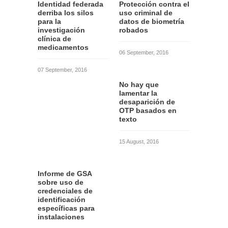
Identidad federada
Protección contra el
derriba los silos
uso criminal de
para la
datos de biometría
investigación
robados
clínica de
medicamentos
06 September, 2016
07 September, 2016
No hay que
lamentar la
desaparición de
OTP basados en
texto
15 August, 2016
Informe de GSA
sobre uso de
credenciales de
identificación
específicas para
instalaciones