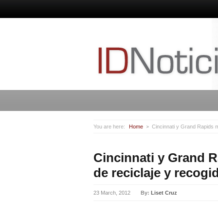
You are here:
Home
Cincinnati y Grand Rapids 
Cincinnati y Grand 
de reciclaje y recog
23 March, 2012
By:
Liset Cruz