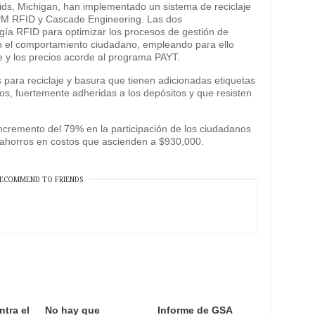
ids, Michigan, han implementado un sistema de reciclaje
PM RFID y Cascade Engineering. Las dos
ogía RFID para optimizar los procesos de gestión de
n el comportamiento ciudadano, empleando para ello
e y los precios acorde al programa PAYT.
para reciclaje y basura que tienen adicionadas etiquetas
s, fuertemente adheridas a los depósitos y que resisten
ncremento del 79% en la participación de los ciudadanos
do ahorros en costos que ascienden a $930,000.
ECOMMEND TO FRIENDS
ntra el
No hay que
Informe de GSA