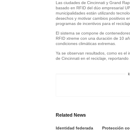
Las ciudades de Cincinnati y Grand Rap
basado en RFID del dúo empresarial U
municipalidades están utilizando tecnol
desechos y motivar cambios positivos e
programas de incentivos para el reciclaj
El sistema se compone de contenedores 
RFID xtreme con una duración de 10 año
condiciones climáticas extremas.
Ya se observan resultados, como es el i
de Cincinnati en el reciclaje, reportan
R
Related News
Identidad federada
Protección co