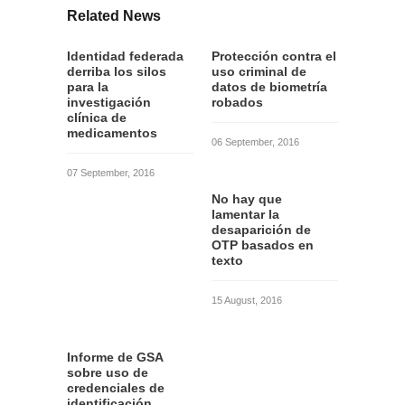
Related News
Identidad federada
Protección contra el
derriba los silos
uso criminal de
para la
datos de biometría
investigación
robados
clínica de
medicamentos
06 September, 2016
07 September, 2016
No hay que
lamentar la
desaparición de
OTP basados en
texto
15 August, 2016
Informe de GSA
sobre uso de
credenciales de
identificación