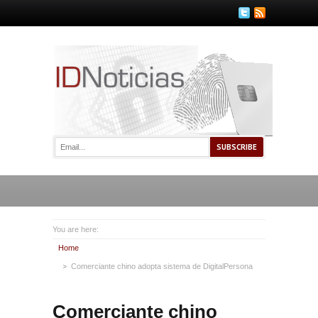
You are here:
Home
Comerciante chino adopta sistema de DigitalPersona
Comerciante chino