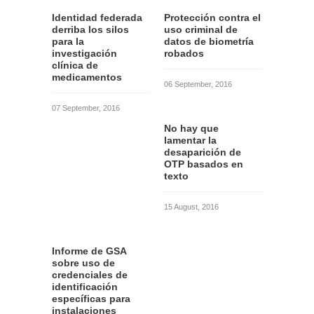
Identidad federada
Protección contra el
derriba los silos
uso criminal de
para la
datos de biometría
investigación
robados
clínica de
medicamentos
06 September, 2016
07 September, 2016
No hay que
lamentar la
desaparición de
OTP basados en
texto
15 August, 2016
Informe de GSA
sobre uso de
credenciales de
identificación
específicas para
instalaciones