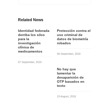
Related News
Identidad federada
Protección contra el
derriba los silos
uso criminal de
para la
datos de biometría
investigación
robados
clínica de
medicamentos
06 September, 2016
07 September, 2016
No hay que
lamentar la
desaparición de
OTP basados en
texto
15 August, 2016