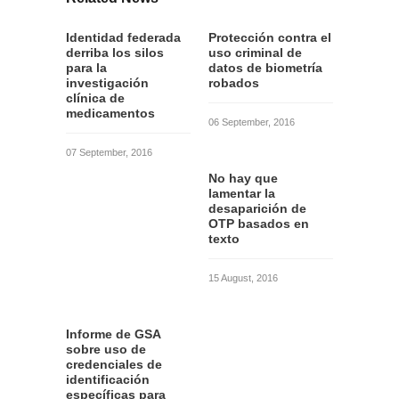
Identidad federada
Protección contra el
derriba los silos
uso criminal de
para la
datos de biometría
investigación
robados
clínica de
medicamentos
06 September, 2016
07 September, 2016
No hay que
lamentar la
desaparición de
OTP basados en
texto
15 August, 2016
Informe de GSA
sobre uso de
credenciales de
identificación
específicas para