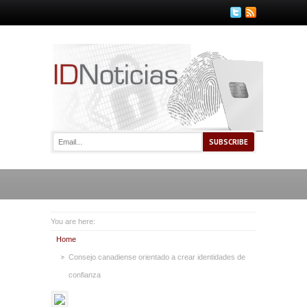
You are here:
Home
Consejo canadiense orientado a crear identidades de
confianza