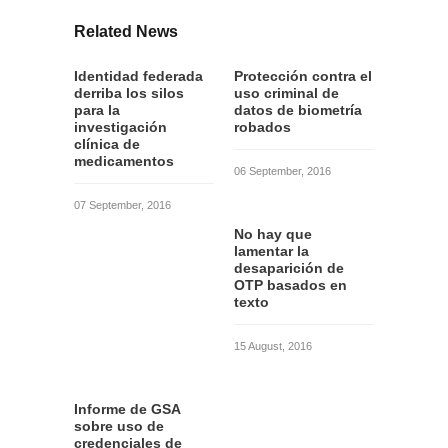
Related News
Identidad federada
Protección contra el
derriba los silos
uso criminal de
para la
datos de biometría
investigación
robados
clínica de
medicamentos
06 September, 2016
07 September, 2016
No hay que
lamentar la
desaparición de
OTP basados en
texto
15 August, 2016
Informe de GSA
sobre uso de
credenciales de