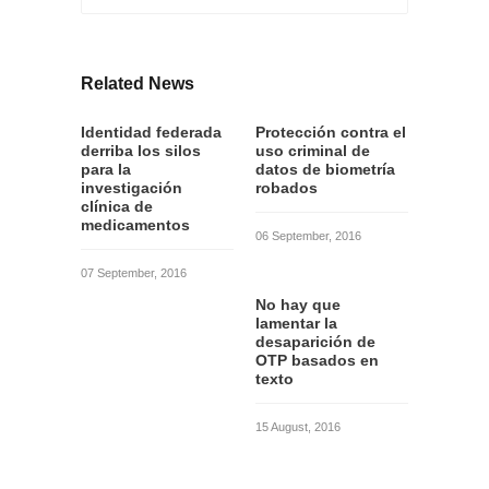
Related News
Identidad federada
Protección contra el
derriba los silos
uso criminal de
para la
datos de biometría
investigación
robados
clínica de
medicamentos
06 September, 2016
07 September, 2016
No hay que
lamentar la
desaparición de
OTP basados en
texto
15 August, 2016