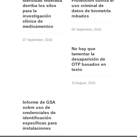
Identidad federada
Protección contra el
derriba los silos
uso criminal de
para la
datos de biometría
investigación
robados
clínica de
medicamentos
06 September, 2016
07 September, 2016
No hay que
lamentar la
desaparición de
OTP basados en
texto
15 August, 2016
Informe de GSA
sobre uso de
credenciales de
identificación
específicas para
instalaciones