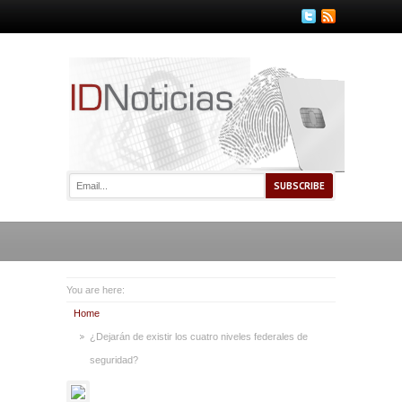
You are here:
Home
¿Dejarán de existir los cuatro niveles federales de
seguridad?