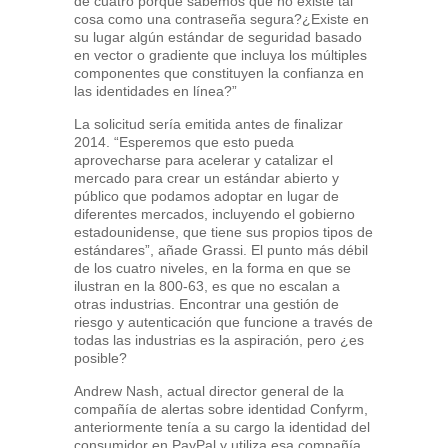
de cuatro porque sabemos que no existe tal
cosa como una contraseña segura?¿Existe en
su lugar algún estándar de seguridad basado
en vector o gradiente que incluya los múltiples
componentes que constituyen la confianza en
las identidades en línea?”
La solicitud sería emitida antes de finalizar
2014. “Esperemos que esto pueda
aprovecharse para acelerar y catalizar el
mercado para crear un estándar abierto y
público que podamos adoptar en lugar de
diferentes mercados, incluyendo el gobierno
estadounidense, que tiene sus propios tipos de
estándares”, añade Grassi. El punto más débil
de los cuatro niveles, en la forma en que se
ilustran en la 800-63, es que no escalan a
otras industrias. Encontrar una gestión de
riesgo y autenticación que funcione a través de
todas las industrias es la aspiración, pero ¿es
posible?
Andrew Nash, actual director general de la
compañía de alertas sobre identidad Confyrm,
anteriormente tenía a su cargo la identidad del
consumidor en PayPal y utiliza esa compañía