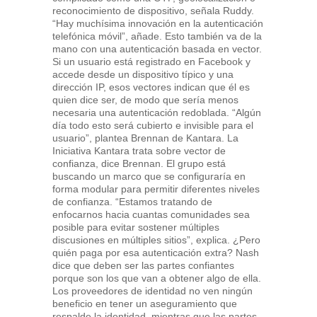
reconocimiento de dispositivo, señala Ruddy.
“Hay muchísima innovación en la autenticación
telefónica móvil”, añade. Esto también va de la
mano con una autenticación basada en vector.
Si un usuario está registrado en Facebook y
accede desde un dispositivo típico y una
dirección IP, esos vectores indican que él es
quien dice ser, de modo que sería menos
necesaria una autenticación redoblada. “Algún
día todo esto será cubierto e invisible para el
usuario”, plantea Brennan de Kantara. La
Iniciativa Kantara trata sobre vector de
confianza, dice Brennan. El grupo está
buscando un marco que se configuraría en
forma modular para permitir diferentes niveles
de confianza. “Estamos tratando de
enfocarnos hacia cuantas comunidades sea
posible para evitar sostener múltiples
discusiones en múltiples sitios”, explica. ¿Pero
quién paga por esa autenticación extra? Nash
dice que deben ser las partes confiantes
porque son los que van a obtener algo de ella.
Los proveedores de identidad no ven ningún
beneficio en tener un aseguramiento que
respalde la identidad, mientras que las partes