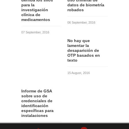
derriba los silos
uso criminal de
para la
datos de biometría
investigación
robados
clínica de
medicamentos
06 September, 2016
07 September, 2016
No hay que
lamentar la
desaparición de
OTP basados en
texto
15 August, 2016
Informe de GSA
sobre uso de
credenciales de
identificación
específicas para
instalaciones
12 August, 2016