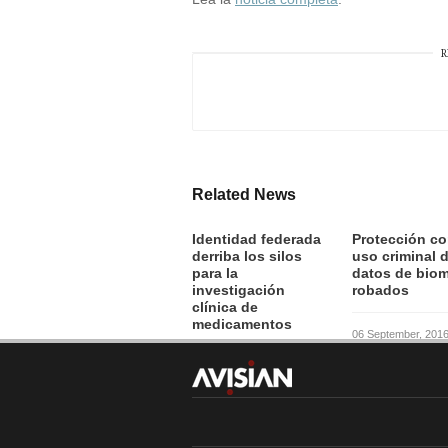
R
Related News
Identidad federada
Protección co
derriba los silos
uso criminal 
para la
datos de biom
investigación
robados
clínica de
medicamentos
06 September, 201
07 September, 2016