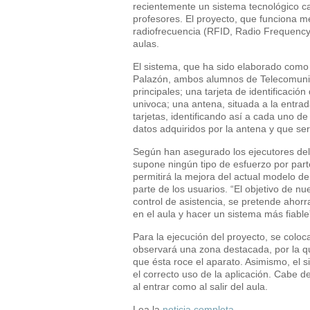
recientemente un sistema tecnológico cap
profesores. El proyecto, que funciona me
radiofrecuencia (RFID, Radio Frequency 
aulas.
El sistema, que ha sido elaborado como 
Palazón, ambos alumnos de Telecomunica
principales; una tarjeta de identificaci
univoca; una antena, situada a la entrad
tarjetas, identificando así a cada uno d
datos adquiridos por la antena y que se
Según han asegurado los ejecutores del
supone ningún tipo de esfuerzo por par
permitirá la mejora del actual modelo de 
parte de los usuarios. “El objetivo de nu
control de asistencia, se pretende ahorr
en el aula y hacer un sistema más fiable
Para la ejecución del proyecto, se coloca
observará una zona destacada, por la qu
que ésta roce el aparato. Asimismo, el 
el correcto uso de la aplicación. Cabe de
al entrar como al salir del aula.
Lea la
noticia completa
.