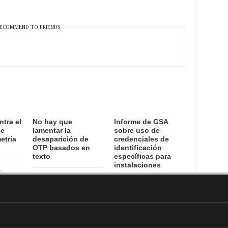
ECOMMEND TO FRIENDS
ntra el
No hay que
Informe de GSA
de
lamentar la
sobre uso de
etría
desaparición de
credenciales de
OTP basados en
identificación
texto
específicas para
instalaciones
6
15 August, 2016
12 August, 2016