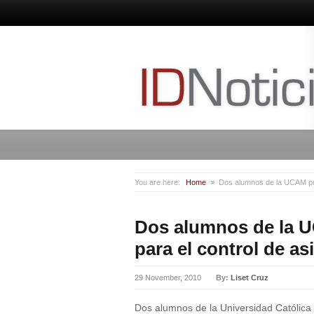
You are here:
Home
Dos alumnos de la UCAM pres
Dos alumnos de la 
para el control de as
29 November, 2010
By:
Liset Cruz
Dos alumnos de la Universidad Católic