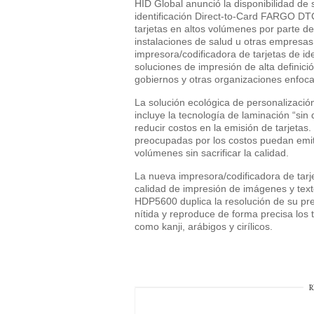
HID Global anunció la disponibilidad de 
identificación Direct-to-Card FARGO 
tarjetas en altos volúmenes por parte d
instalaciones de salud u otras empres
impresora/codificadora de tarjetas de 
soluciones de impresión de alta definició
gobiernos y otras organizaciones enfoc
La solución ecológica de personalizaci
incluye la tecnología de laminación “si
reducir costos en la emisión de tarjetas
preocupadas por los costos puedan emit
volúmenes sin sacrificar la calidad.
La nueva impresora/codificadora de tar
calidad de impresión de imágenes y tex
HDP5600 duplica la resolución de su pr
nítida y reproduce de forma precisa los
como kanji, arábigos y cirílicos.
R