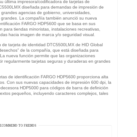
su última impresora/codificadora de tarjetas de
DTC5500LMX diseñada para demandas de impresión de
e grandes agencias de gobierno, universidades,
as grandes. La compañía también anunció su nueva
identificación FARGO HDP5600 que se basa en sus
n para tiendas minoristas, instalaciones recreativas,
adas hacia imagen de marca y/o seguridad visual.
ón de tarjeta de identidad DTC5500LMX de HID Global
n desechos” de la compañía, que está diseñada para
. La nueva función permite que las organizaciones
ir regularmente tarjetas seguras y duraderas en grandes
jetas de identificación FARGO HDP5600 proporciona alta
tos. Con sus nuevas capacidades de impresión 600 dpi, la
edecesora HDP5000 para códigos de barra de definición
 textos pequeños, incluyendo caracteres complejos, tales
ECOMMEND TO FRIENDS