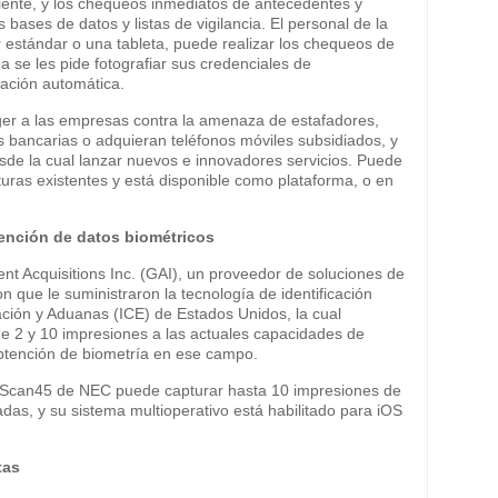
cliente, y los chequeos inmediatos de antecedentes y
bases de datos y listas de vigilancia. El personal de la
 estándar o una tableta, puede realizar los chequeos de
nea se les pide fotografiar sus credenciales de
icación automática.
eger a las empresas contra la amenaza de estafadores,
 bancarias o adquieran teléfonos móviles subsidiados, y
de la cual lanzar nuevos e innovadores servicios. Puede
cturas existentes y está disponible como plataforma, o en
tención de datos biométricos
t Acquisitions Inc. (GAI), un proveedor de soluciones de
n que le suministraron la tecnología de identificación
ción y Aduanas (ICE) de Estados Unidos, la cual
 de 2 y 10 impresiones a las actuales capacidades de
a obtención de biometría en ese campo.
NeoScan45 de NEC puede capturar hasta 10 impresiones de
adas, y su sistema multioperativo está habilitado para iOS
tas