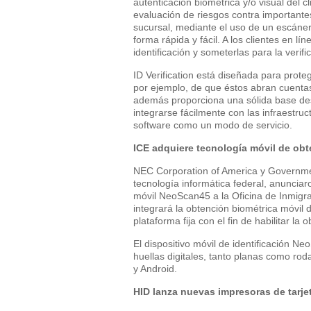
autenticación biométrica y/o visual del 
evaluación de riesgos contra importantes 
sucursal, mediante el uso de un escáner
forma rápida y fácil. A los clientes en lí
identificación y someterlas para la verif
ID Verification está diseñada para prot
por ejemplo, de que éstos abran cuentas
además proporciona una sólida base des
integrarse fácilmente con las infraestru
software como un modo de servicio.
ICE adquiere tecnología móvil de ob
NEC Corporation of America y Governmen
tecnología informática federal, anunciaro
móvil NeoScan45 a la Oficina de Inmigra
integrará la obtención biométrica móvil
plataforma fija con el fin de habilitar l
El dispositivo móvil de identificación 
huellas digitales, tanto planas como rod
y Android.
HID lanza nuevas impresoras de tarje