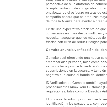
perspectiva de su plataforma de comerci
la implementación de código abierto par
encabezando el esfuerzo en aras de est
compañía espera que se produzca mayor
de toda la Alianza para ayudar a crear 
Existe una expectativa creciente de que 
comerciales en línea desde múltiples y 
necesitan asegurar que los métodos de 
fricción con el fin de reducir riesgos pot
Gemalto anuncia verificación de ide
Gemalto está ofreciendo una nueva soluc
empresariales privados, tales como ban
servicios hace posible la verificación d
subscripciones en la sucursal y también 
negativo que causa el fraude de identid
ID Verification de Gemalto también ayuda
procedimientos Know Your Customer (Con
regulaciones, tales como la Directiva An
El proceso de subscripción incluye la ve
identificación y los pasaportes, con respe