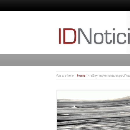
You are here:
Home
eBay implementa especifica