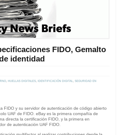
ecificaciones FIDO, Gemalto
 de identidad
ERNO
,
HUELLAS DIGITALES
,
IDENTIFICACIÓN DIGITAL
,
SEGURIDAD EN
 FIDO y su servidor de autenticación de código abierto
ocolo UAF de FIDO. eBay es la primera compañía de
a directa la certificación FIDO, y la primera en
idor de autenticación UAF FIDO.
icación multifactor al realizar contribuciones desde la