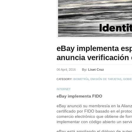
eBay implementa esp
anuncia verificación
06 April, 2016
By:
Liset Cruz
CATEGORY:
BIOMETRÍA
,
EMISIÓN DE TARJETAS
,
GOBI
INTERNET
eBay implementa FIDO
eBay anunció su membresía en la Alianza
certificado por FIDO basado en el prot
comercio electrónico que obtiene de form
implementar con código abierto un serv
eBay está ampliando el diálogo de autent