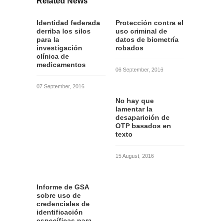
Related News
Identidad federada
Protección contra el
derriba los silos
uso criminal de
para la
datos de biometría
investigación
robados
clínica de
medicamentos
06 September, 2016
07 September, 2016
No hay que
lamentar la
desaparición de
OTP basados en
texto
15 August, 2016
Informe de GSA
sobre uso de
credenciales de
identificación
específicas para