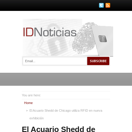
You are here:
Home
El Acuario Shedd de Chicago utiliza RFID en nueva
exhibición
El Acuario Shedd de