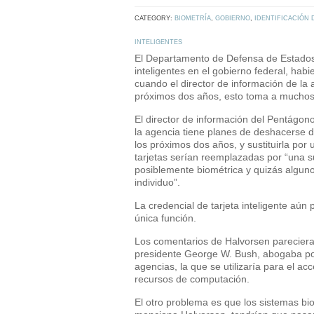
CATEGORY:
BIOMETRÍA
,
GOBIERNO
,
IDENTIFICACIÓN 
INTELIGENTES
El Departamento de Defensa de Estados U
inteligentes en el gobierno federal, hab
cuando el director de información de la
próximos dos años, esto toma a muchos
El director de información del Pentágon
la agencia tiene planes de deshacerse
los próximos dos años, y sustituirla por 
tarjetas serían reemplazadas por “una 
posiblemente biométrica y quizás alguno
individuo”.
La credencial de tarjeta inteligente aún 
única función.
Los comentarios de Halvorsen parecieran
presidente George W. Bush, abogaba por
agencias, la que se utilizaría para el acc
recursos de computación.
El otro problema es que los sistemas bi