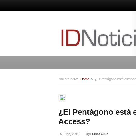
You are here:
Home
¿El Pentágono está elimina
¿El Pentágono está 
Access?
15 June, 2016
By:
Liset Cruz