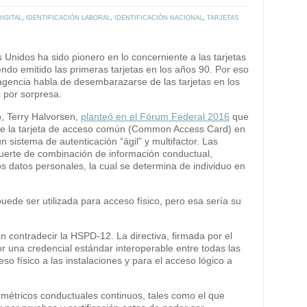
DIGITAL
,
IDENTIFICACIÓN LABORAL
,
IDENTIFICACIÓN NACIONAL
,
TARJETAS
nidos ha sido pionero en lo concerniente a las tarjetas
iendo emitido las primeras tarjetas en los años 90. Por eso
 agencia habla de desembarazarse de las tarjetas en los
 por sorpresa.
o, Terry Halvorsen,
planteó en el Fórum Federal 2016
que
 de la tarjeta de acceso común (Common Access Card) en
un sistema de autenticación “ágil” y multifactor. Las
suerte de combinación de información conductual,
s datos personales, la cual se determina de individuo en
puede ser utilizada para acceso físico, pero esa sería su
 contradecir la HSPD-12. La directiva, firmada por el
 una credencial estándar interoperable entre todas las
eso físico a las instalaciones y para el acceso lógico a
ométricos conductuales continuos, tales como el que