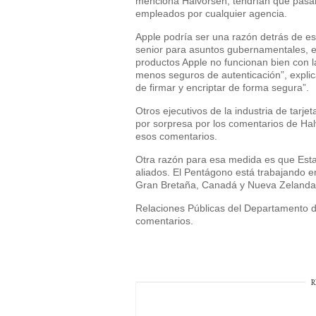
menciona Halvorsen, tendrían que pasar 
empleados por cualquier agencia.
Apple podría ser una razón detrás de es
senior para asuntos gubernamentales, e
productos Apple no funcionan bien con 
menos seguros de autenticación”, explic
de firmar y encriptar de forma segura”.
Otros ejecutivos de la industria de tarje
por sorpresa por los comentarios de Hal
esos comentarios.
Otra razón para esa medida es que Est
aliados. El Pentágono está trabajando e
Gran Bretaña, Canadá y Nueva Zelanda, 
Relaciones Públicas del Departamento d
comentarios.
R