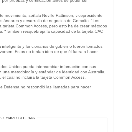
por pruebas y certificación antes de poder ser
te movimiento, señala Neville Pattinson, vicepresidente
stándares y desarrollo de negocios de Gemalto. “Los
la tarjeta Common Access, pero esto ha de crear métodos
a. “También resquebraja la capacidad de la tarjeta CAC
ta inteligente y funcionarios de gobierno fueron tomados
vorsen. Estos no tenían idea de que él fuera a hacer
ados Unidos pueda intercambiar infomación con sus
n una metodología y estándar de identidad con Australia,
el cual no incluirá la tarjeta Common Access.
e Defensa no respondió las llamadas para hacer
ECOMMEND TO FRIENDS