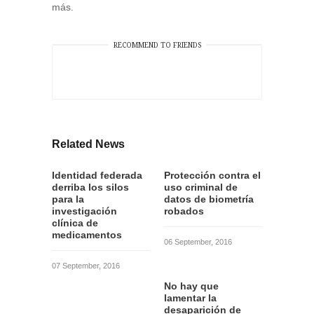
más.
RECOMMEND TO FRIENDS
Related News
Identidad federada
Protección contra el
derriba los silos
uso criminal de
para la
datos de biometría
investigación
robados
clínica de
medicamentos
06 September, 2016
07 September, 2016
No hay que
lamentar la
desaparición de