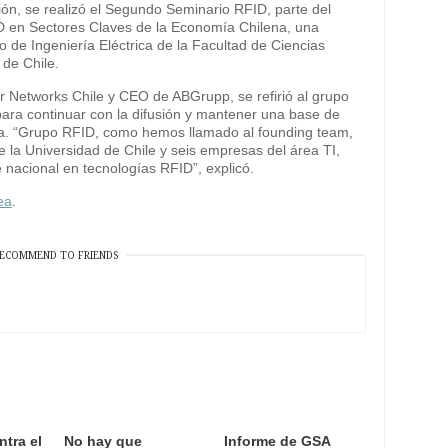
ión, se realizó el Segundo Seminario RFID, parte del
D en Sectores Claves de la Economía Chilena, una
o de Ingeniería Eléctrica de la Facultad de Ciencias
 de Chile.
r Networks Chile y CEO de ABGrupp, se refirió al grupo
ara continuar con la difusión y mantener una base de
ía. “Grupo RFID, como hemos llamado al founding team,
re la Universidad de Chile y seis empresas del área TI,
e nacional en tecnologías RFID”, explicó.
ea
.
ECOMMEND TO FRIENDS
ntra el
No hay que
Informe de GSA