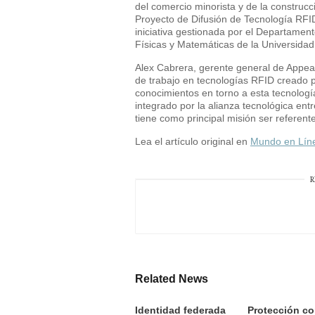
del comercio minorista y de la construcc
Proyecto de Difusión de Tecnología RFI
iniciativa gestionada por el Departament
Físicas y Matemáticas de la Universidad
Alex Cabrera, gerente general de Appea
de trabajo en tecnologías RFID creado p
conocimientos en torno a esta tecnolog
integrado por la alianza tecnológica ent
tiene como principal misión ser referent
Lea el artículo original en
Mundo en Lín
R
Related News
Identidad federada
Protección co