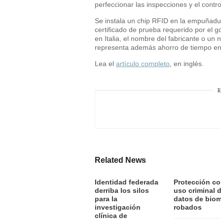
perfeccionar las inspecciones y el cont
Se instala un chip RFID en la empuñadur
certificado de prueba requerido por el g
en Italia, el nombre del fabricante o un
representa además ahorro de tiempo en ab
Lea el
artículo completo
, en inglés.
R
Related News
Identidad federada
Protección co
derriba los silos
uso criminal 
para la
datos de biom
investigación
robados
clínica de