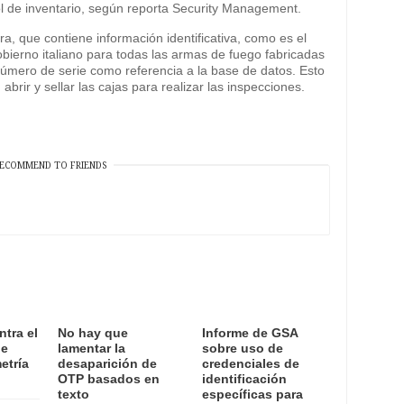
rol de inventario, según reporta Security Management.
a, que contiene información identificativa, como es el
obierno italiano para todas las armas de fuego fabricadas
 número de serie como referencia a la base de datos. Esto
rir y sellar las cajas para realizar las inspecciones.
ECOMMEND TO FRIENDS
ntra el
No hay que
Informe de GSA
de
lamentar la
sobre uso de
etría
desaparición de
credenciales de
OTP basados en
identificación
texto
específicas para