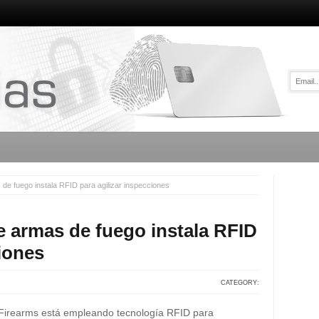
 de fuego instala RFID para agilizar inspecciones
de armas de fuego instala RFID
ciones
CATEGORY:
a Firearms está empleando tecnología RFID para