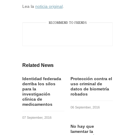
Lea la
noticia original
.
RECOMMEND TO FRIENDS
Related News
Identidad federada
Protección contra el
derriba los silos
uso criminal de
para la
datos de biometría
investigación
robados
clínica de
medicamentos
06 September, 2016
07 September, 2016
No hay que
lamentar la