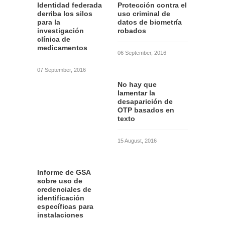
Identidad federada
Protección contra el
derriba los silos
uso criminal de
para la
datos de biometría
investigación
robados
clínica de
medicamentos
06 September, 2016
07 September, 2016
No hay que
lamentar la
desaparición de
OTP basados en
texto
15 August, 2016
Informe de GSA
sobre uso de
credenciales de
identificación
específicas para
instalaciones