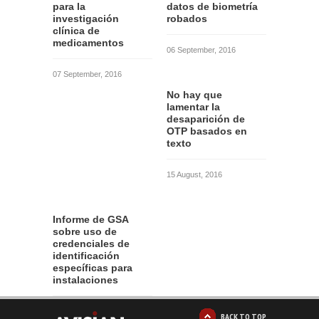
para la
datos de biometría
investigación
robados
clínica de
medicamentos
06 September, 2016
07 September, 2016
No hay que
lamentar la
desaparición de
OTP basados en
texto
15 August, 2016
Informe de GSA
sobre uso de
credenciales de
identificación
específicas para
instalaciones
12 August, 2016
BACK TO TOP