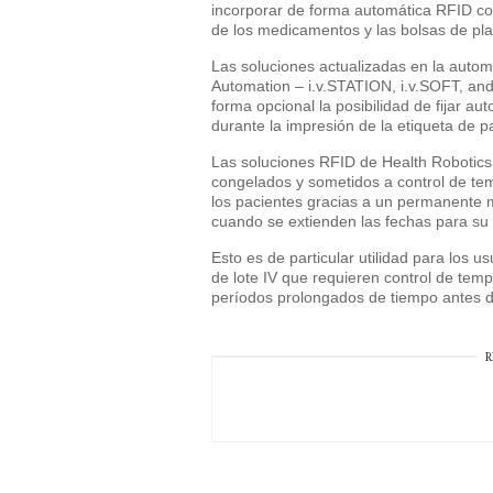
incorporar de forma automática RFID con
de los medicamentos y las bolsas de p
Las soluciones actualizadas en la auto
Automation – i.v.STATION, i.v.SOFT, a
forma opcional la posibilidad de fijar a
durante la impresión de la etiqueta de p
Las soluciones RFID de Health Robotics
congelados y sometidos a control de te
los pacientes gracias a un permanente m
cuando se extienden las fechas para su
Esto es de particular utilidad para los u
de lote IV que requieren control de te
períodos prolongados de tiempo antes de
R