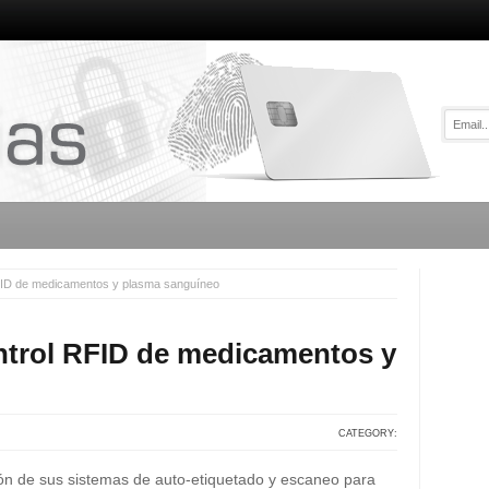
RFID de medicamentos y plasma sanguíneo
ntrol RFID de medicamentos y
CATEGORY:
ión de sus sistemas de auto-etiquetado y escaneo para