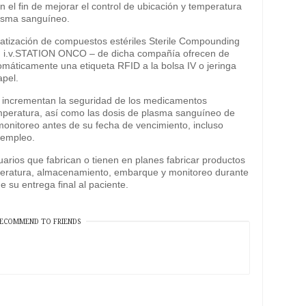
 el fin de mejorar el control de ubicación y temperatura
lasma sanguíneo.
matización de compuestos estériles Sterile Compounding
nd i.v.STATION ONCO – de dicha compañía ofrecen de
utomáticamente una etiqueta RFID a la bolsa IV o jeringa
apel.
 incrementan la seguridad de los medicamentos
mperatura, así como las dosis de plasma sanguíneo de
onitoreo antes de su fecha de vencimiento, incluso
 empleo.
suarios que fabrican o tienen en planes fabricar productos
mperatura, almacenamiento, embarque y monitoreo durante
 su entrega final al paciente.
ECOMMEND TO FRIENDS