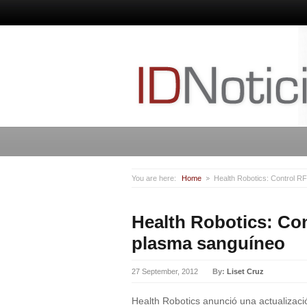
You are here:
Home
Health Robotics: Control 
Health Robotics: Co
plasma sanguíneo
27 September, 2012
By:
Liset Cruz
Health Robotics anunció una actualizac