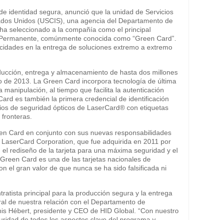
 de identidad segura, anunció que la unidad de Servicios
tados Unidos (USCIS), una agencia del Departamento de
ha seleccionado a la compañía como el principal
nte Permanente, comúnmente conocida como “Green Card”.
acidades en la entrega de soluciones extremo a extremo
ucción, entrega y almacenamiento de hasta dos millones
so de 2013. La Green Card incorpora tecnología de última
la manipulación, al tiempo que facilita la autenticación
 Card es también la primera credencial de identificación
os de seguridad ópticos de LaserCard® con etiquetas
 fronteras.
een Card en conjunto con sus nuevas responsabilidades
. LaserCard Corporation, que fue adquirida en 2011 por
 el rediseño de la tarjeta para una máxima seguridad y el
 Green Card es una de las tarjetas nacionales de
n el gran valor de que nunca se ha sido falsificada ni
atista principal para la producción segura y la entrega
ral de nuestra relación con el Departamento de
nis Hébert, presidente y CEO de HID Global. “Con nuestro
uridad de todos los aspectos clave del programa y