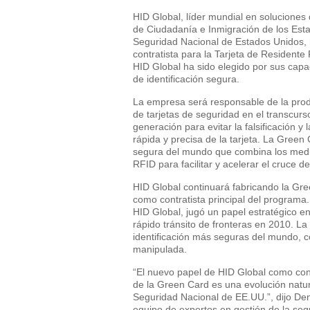
HID Global, líder mundial en soluciones
de Ciudadanía e Inmigración de los Es
Seguridad Nacional de Estados Unidos, 
contratista para la Tarjeta de Reside
HID Global ha sido elegido por sus cap
de identificación segura.
La empresa será responsable de la prod
de tarjetas de seguridad en el transcur
generación para evitar la falsificación y 
rápida y precisa de la tarjeta. La Green
segura del mundo que combina los medi
RFID para facilitar y acelerar el cruce de
HID Global continuará fabricando la Gr
como contratista principal del programa
HID Global, jugó un papel estratégico en
rápido tránsito de fronteras en 2010. La
identificación más seguras del mundo, co
manipulada.
“El nuevo papel de HID Global como contr
de la Green Card es una evolución natu
Seguridad Nacional de EE.UU.”, dijo De
equipo de expertos en gestión de la seg