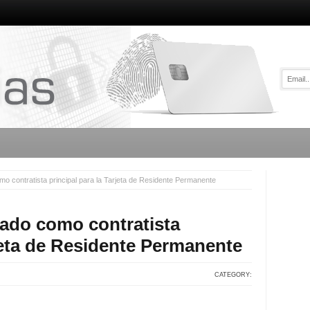
o contratista principal para la Tarjeta de Residente Permanente
nado como contratista
rjeta de Residente Permanente
CATEGORY: