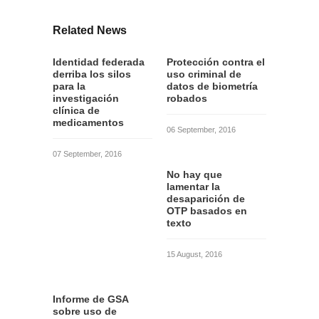
Related News
Identidad federada
Protección contra el
derriba los silos
uso criminal de
para la
datos de biometría
investigación
robados
clínica de
medicamentos
06 September, 2016
07 September, 2016
No hay que
lamentar la
desaparición de
OTP basados en
texto
15 August, 2016
Informe de GSA
sobre uso de