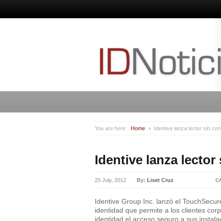
You are here:
Home
Identive lanza lector sin con
Identive lanza lector
25 July, 2012
By:
Liset Cruz
C
Identive Group Inc. lanzó el TouchSecu
identidad que permite a los clientes co
identidad el acceso seguro a sus instal