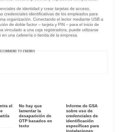
denciales de identidad y crear tarjetas de acceso,
las credenciales identificativas de los empleados para
 una organización. Conectando el lector mediante USB a
ión de doble factor – tarjeta y PIN – para el inicio de
a vinculado a una caja registradora, puede utilizarse
 en una cafetería o tienda de la empresa.
ECOMMEND TO FRIENDS
ntra el
No hay que
Informe de GSA
de
lamentar la
sobre uso de
etría
desaparición de
credenciales de
OTP basados en
identificación
texto
específicas para
instalaciones