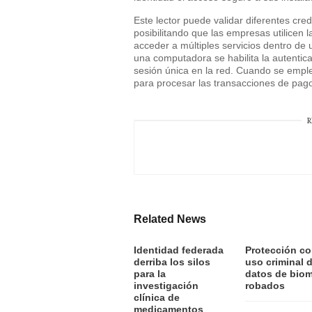
Este lector puede validar diferentes cre
posibilitando que las empresas utilicen 
acceder a múltiples servicios dentro de
una computadora se habilita la autenticac
sesión única en la red. Cuando se emple
para procesar las transacciones de pago
R
Related News
Identidad federada
Protección co
derriba los silos
uso criminal 
para la
datos de biom
investigación
robados
clínica de
medicamentos