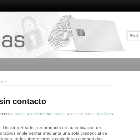
tacto
 sin contacto
ATEGORY:
SEGURIDAD EN INTERNET
,
SEGURIDAD FÍSICA
,
SEGURIDAD LÓGICA
re Desktop Reader, un producto de autenticación de
rporativos implementar mediante una sola credencial de
aciones, redes, impresoras y copiadoras compartidas.