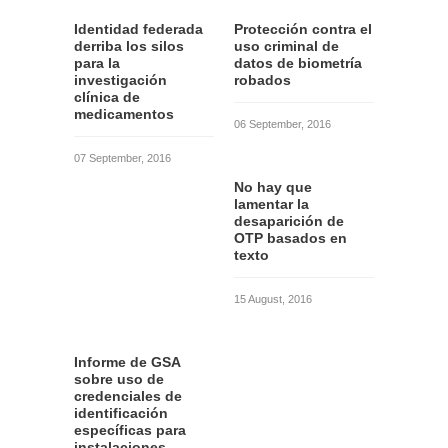
Identidad federada
Protección contra el
derriba los silos
uso criminal de
para la
datos de biometría
investigación
robados
clínica de
medicamentos
06 September, 2016
07 September, 2016
No hay que
lamentar la
desaparición de
OTP basados en
texto
15 August, 2016
Informe de GSA
sobre uso de
credenciales de
identificación
específicas para
instalaciones