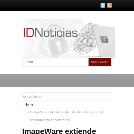
You are here:
Home
ImageWare extiende gestión de identidades con el
departamento de veteranos
ImageWare extiende