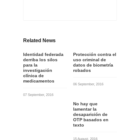
Related News
Identidad federada
Protección contra el
derriba los silos
uso criminal de
para la
datos de biometría
investigación
robados
clínica de
medicamentos
06 September, 2016
07 September, 2016
No hay que
lamentar la
desaparición de
OTP basados en
texto
15 August, 2016