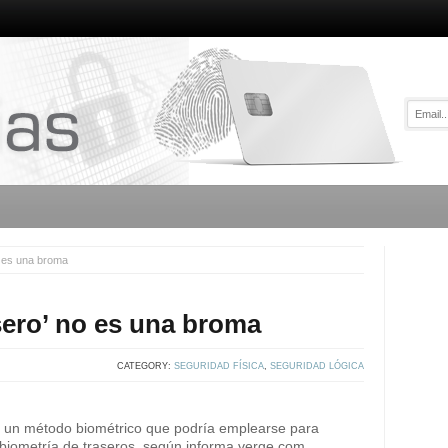
o es una broma
asero’ no es una broma
CATEGORY:
SEGURIDAD FÍSICA
,
SEGURIDAD LÓGICA
o un método biométrico que podría emplearse para
a biometría de traseros, según informa verge.com.