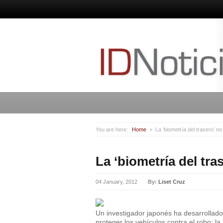
You are here:
Home
La ‘biometría del trasero’ n
La ‘biometría del tr
04 January, 2012
By:
Liset Cruz
Un investigador japonés ha desarrollad
proteger los vehículos contra el robo: l