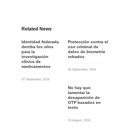
Related News
Identidad federada
Protección contra el
derriba los silos
uso criminal de
para la
datos de biometría
investigación
robados
clínica de
medicamentos
06 September, 2016
07 September, 2016
No hay que
lamentar la
desaparición de
OTP basados en
texto
15 August, 2016