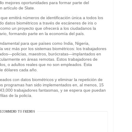
llo mejores oportunidades para formar parte del
 artículo de Slate.
 que emitirá números de identificación única a todos los
do datos biométricos a través de escáneres de iris o
o como un proyecto que ofrecerá a los ciudadanos la
rio, formando parte en la economía del país.
ndamental para que países como India, Nigeria,
a vez más por los sistemas biométricos: los trabajadores
ados—policías, maestros, burócratas—implantados en
icularmente en áreas remotas. Estos trabajadores de
cidos, o adultos reales que no son empleados. Esta
de dólares cada año.
leados con datos biométricos y eliminar la repetición de
tos programas han sido implementados en, al menos, 15
s 43,000 trabajadores fantasmas, y se espera que puedan
las de la policía.
ECOMMEND TO FRIENDS