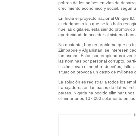
pobres de los países en vías de desarro
crecimiento económico y social, según un
En India el proyecto nacional Unique ID,
ciudadanos a los que se les halla recogi
huellas digitales, está siendo promovid
oportunidad de acceder al sistema banca
No obstante, hay un problema que es fu
Zimbabue y Afganistán, se interesen cad
fantasmas. Éstos son empleados invent
las nóminas por personal corrupto, part
ficción llevan el nombre de niños, falle
situación provoca un gasto de millones 
La solución es registrar a todos los emp
trabajadores en las bases de datos. Es
países. Nigeria ha podido eliminar uno
eliminar unos 107,000 solamente en las fi
R