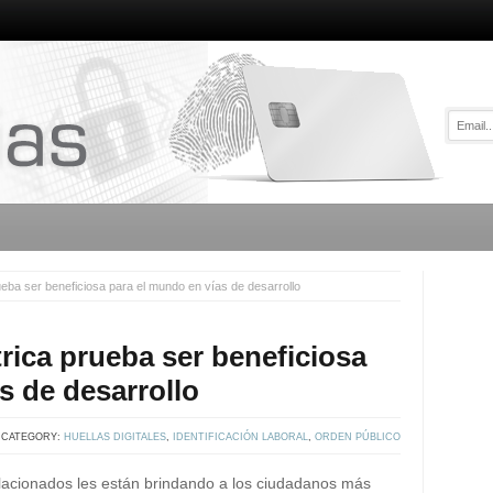
ueba ser beneficiosa para el mundo en vías de desarrollo
rica prueba ser beneficiosa
s de desarrollo
CATEGORY:
HUELLAS DIGITALES
,
IDENTIFICACIÓN LABORAL
,
ORDEN PÚBLICO
elacionados les están brindando a los ciudadanos más