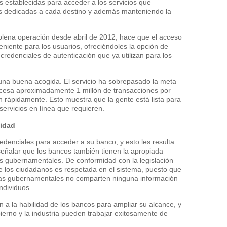
 establecidas para acceder a los servicios que
es dedicadas a cada destino y además manteniendo la
plena operación desde abril de 2012, hace que el acceso
niente para los usuarios, ofreciéndoles la opción de
 credenciales de autenticación que ya utilizan para los
una buena acogida. El servicio ha sobrepasado la meta
rocesa aproximadamente 1 millón de transacciones por
rápidamente. Esto muestra que la gente está lista para
ervicios en línea que requieren.
cidad
denciales para acceder a su banco, y esto les resulta
 señalar que los bancos también tienen la apropiada
ios gubernamentales. De conformidad con la legislación
de los ciudadanos es respetada en el sistema, puesto que
ncias gubernamentales no comparten ninguna información
ndividuos.
ón a la habilidad de los bancos para ampliar su alcance, y
erno y la industria pueden trabajar exitosamente de