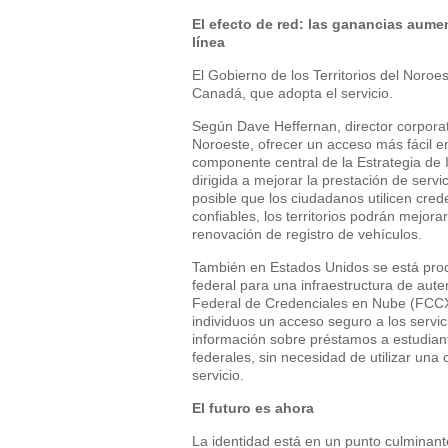
El efecto de red: las ganancias aum
línea
El Gobierno de los Territorios del Noroes
Canadá, que adopta el servicio.
Según Dave Heffernan, director corporati
Noroeste, ofrecer un acceso más fácil e
componente central de la Estrategia de In
dirigida a mejorar la prestación de servic
posible que los ciudadanos utilicen cred
confiables, los territorios podrán mejora
renovación de registro de vehículos.
También en Estados Unidos se está prod
federal para una infraestructura de aut
Federal de Credenciales en Nube (FCCX).
individuos un acceso seguro a los servic
información sobre préstamos a estudiant
federales, sin necesidad de utilizar una 
servicio.
El futuro es ahora
La identidad está en un punto culminante