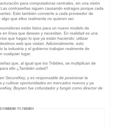
acturación para computadoras centrales, sin una visión
 Las contraseñas siguen causando estragos porque cada
fuertes. Esto también convierte a cada proveedor de
 algo que ellos realmente no quieren ser.
nsumidores están listos para un nuevo modelo de
os en línea que desean y necesitan. En realidad es una
rios que hagan lo que ya están haciendo: utilizar
destinos web que visitan. Adicionalmente, esto
 la industria y el gobierno trabajan realmente de
n cualquier lugar.
eñas que, al igual que los Tribbles, se multiplican de
o para ello ¿También usted?
 en SecureKey, y es responsable de posicionar la
a y cultivar oportunidades en mercados nuevos y ya
ureKey, Boysen fue cofundador y fungió como director de
ECOMMEND TO FRIENDS