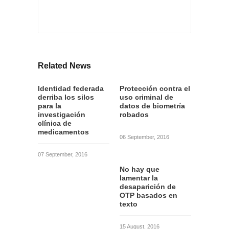
Related News
Identidad federada
Protección contra el
derriba los silos
uso criminal de
para la
datos de biometría
investigación
robados
clínica de
medicamentos
06 September, 2016
07 September, 2016
No hay que
lamentar la
desaparición de
OTP basados en
texto
15 August, 2016