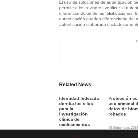
El uso de soluciones de autenticación 
permite a los revisores verificar la aut
diferenciándolos de las falsificaciones. I
autenticación pueden diferenciarse del ar
autenticación elaborada cuidadosament
R
Related News
Identidad federada
Protección co
derriba los silos
uso criminal 
para la
datos de biom
investigación
robados
clínica de
medicamentos
06 September, 201