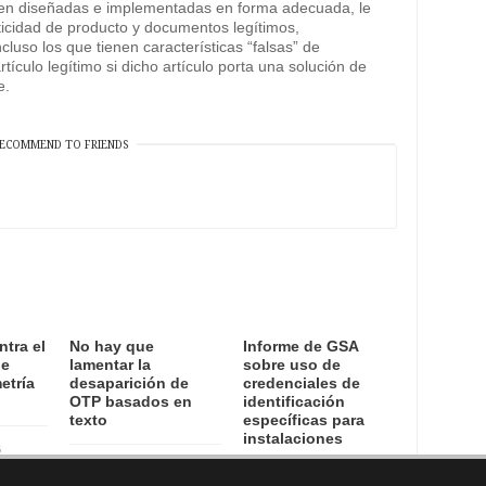
bien diseñadas e implementadas en forma adecuada, le
enticidad de producto y documentos legítimos,
ncluso los que tienen características “falsas” de
tículo legítimo si dicho artículo porta una solución de
e.
ECOMMEND TO FRIENDS
ntra el
No hay que
Informe de GSA
de
lamentar la
sobre uso de
etría
desaparición de
credenciales de
OTP basados en
identificación
texto
específicas para
instalaciones
6
15 August, 2016