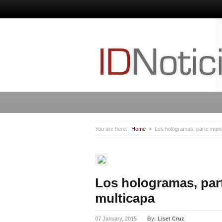
You are here:
Home
Los hologramas, parte impor
Los hologramas, part
multicapa
07 January, 2015
By:
Liset Cruz