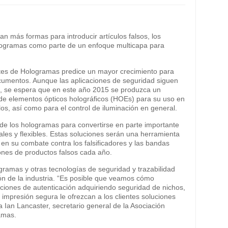
an más formas para introducir artículos falsos, los
logramas como parte de un enfoque multicapa para
ntes de Hologramas predice un mayor crecimiento para
ocumentos. Aunque las aplicaciones de seguridad siguen
ia, se espera que en este año 2015 se produzca un
 de elementos ópticos holográficos (HOEs) para su uso en
los, así como para el control de iluminación en general.
 de los hologramas para convertirse en parte importante
ales y flexibles. Estas soluciones serán una herramienta
 en su combate contra los falsificadores y las bandas
ones de productos falsos cada año.
gramas y otras tecnologías de seguridad y trazabilidad
ón de la industria. “Es posible que veamos cómo
iones de autenticación adquiriendo seguridad de nichos,
impresión segura le ofrezcan a los clientes soluciones
a Ian Lancaster, secretario general de la Asociación
amas.