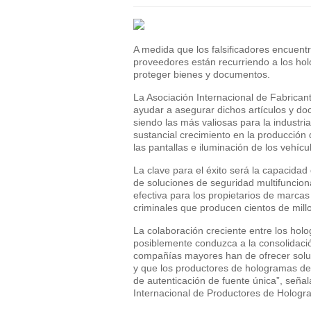
A medida que los falsificadores encuentr
proveedores están recurriendo a los ho
proteger bienes y documentos.
La Asociación Internacional de Fabrica
ayudar a asegurar dichos artículos y d
siendo las más valiosas para la industr
sustancial crecimiento en la producción
las pantallas e iluminación de los vehícu
La clave para el éxito será la capacidad
de soluciones de seguridad multifuncion
efectiva para los propietarios de marcas
criminales que producen cientos de mill
La colaboración creciente entre los holo
posiblemente conduzca a la consolidaci
compañías mayores han de ofrecer soluc
y que los productores de hologramas de 
de autenticación de fuente única”, señal
Internacional de Productores de Hologr