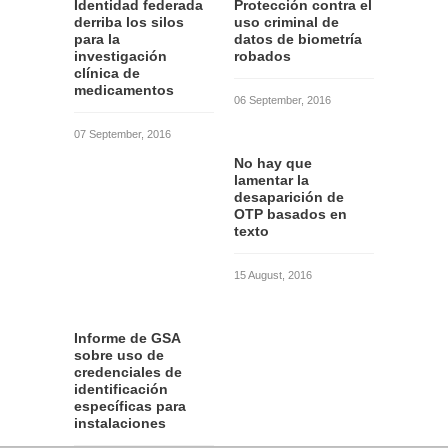
Identidad federada
Protección contra el
derriba los silos
uso criminal de
para la
datos de biometría
investigación
robados
clínica de
medicamentos
06 September, 2016
07 September, 2016
No hay que
lamentar la
desaparición de
OTP basados en
texto
15 August, 2016
Informe de GSA
sobre uso de
credenciales de
identificación
específicas para
instalaciones